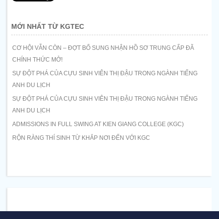
MỚI NHẤT TỪ KGTEC
CƠ HỘI VẪN CÒN – ĐỢT BỔ SUNG NHẬN HỒ SƠ TRUNG CẤP ĐÃ
CHÍNH THỨC MỞ!
SỰ ĐỘT PHÁ CỦA CỰU SINH VIÊN THỊ ĐẬU TRONG NGÀNH TIẾNG
ANH DU LỊCH
SỰ ĐỘT PHÁ CỦA CỰU SINH VIÊN THỊ ĐẬU TRONG NGÀNH TIẾNG
ANH DU LỊCH
ADMISSIONS IN FULL SWING AT KIEN GIANG COLLEGE (KGC)
RỘN RÀNG THÍ SINH TỪ KHẮP NƠI ĐẾN VỚI KGC