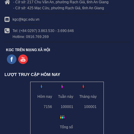
- Cở sở: 217 Chu Văn An, phường Rạch Giá, tỉnh An Giang
- Cở sở: 425 Mạc Cửu, phường Rạch Giá, tỉnh An Giang
kgc@kgc.edu.vn
Tel: (+84 0297) 3.863.530 - 3.690.646
Hotline: 0916.769.269
KGC TRÊN MẠNG XÃ HỘI
LƯỢT TRUY CẬP HÔM NAY
Hôm nay
Tuần này
Tháng này
7156
100001
100001
Tổng số