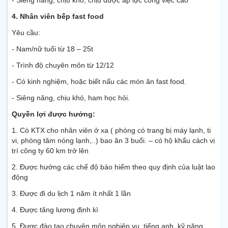
- Siêng năng, chịu khó, chịu được áp lực công việc cao
4.
Nhân viên bếp fast food
Yêu cầu:
- Nam/nữ tuổi từ 18 – 25t
- Trình độ chuyên môn từ 12/12
- Có kinh nghiệm, hoặc biết nấu các món ăn fast food.
- Siêng năng, chịu khó, ham học hỏi.
Quyền lợi được hưởng:
1. Có KTX cho nhân viên ở xa ( phòng có trang bị máy lạnh, ti
vi, phòng tăm nóng lạnh,..) bao ăn 3 buổi. – có hộ khẩu cách vị
trí công ty 60 km trở lên
2. Được hưởng các chế độ bảo hiểm theo quy định của luật lao
động
3. Được đi du lịch 1 năm ít nhất 1 lần
4. Được tăng lương định kì
5. Được đào tạo chuyên môn nghiệp vụ, tiếng anh, kỹ năng