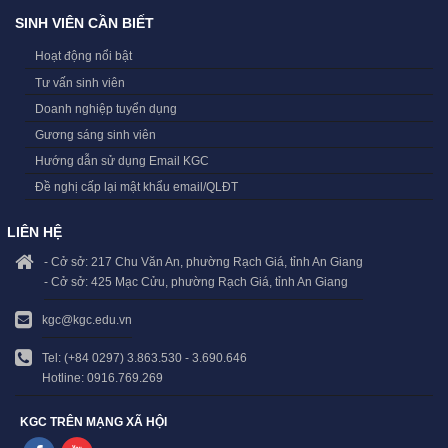
SINH VIÊN CẦN BIẾT
Hoạt động nổi bật
Tư vấn sinh viên
Doanh nghiệp tuyển dụng
Gương sáng sinh viên
Hướng dẫn sử dụng Email KGC
Đề nghị cấp lại mật khẩu email/QLĐT
LIÊN HỆ
- Cở sở: 217 Chu Văn An, phường Rạch Giá, tỉnh An Giang
- Cở sở: 425 Mạc Cửu, phường Rạch Giá, tỉnh An Giang
kgc@kgc.edu.vn
Tel: (+84 0297) 3.863.530 - 3.690.646
Hotline: 0916.769.269
KGC TRÊN MẠNG XÃ HỘI