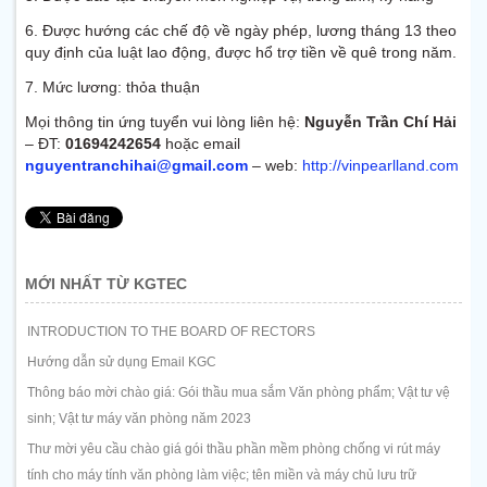
6. Được hướng các chế độ về ngày phép, lương tháng 13 theo
quy định của luật lao động, được hổ trợ tiền về quê trong năm.
7. Mức lương: thỏa thuận
Mọi thông tin ứng tuyển vui lòng liên hệ:
Nguyễn Trần Chí Hải
– ĐT:
01694242654
hoặc email
nguyentranchihai@gmail.com
– web:
http://vinpearlland.com
MỚI NHẤT TỪ KGTEC
INTRODUCTION TO THE BOARD OF RECTORS
Hướng dẫn sử dụng Email KGC
Thông báo mời chào giá: Gói thầu mua sắm Văn phòng phẩm; Vật tư vệ
sinh; Vật tư máy văn phòng năm 2023
Thư mời yêu cầu chào giá gói thầu phần mềm phòng chống vi rút máy
tính cho máy tính văn phòng làm việc; tên miền và máy chủ lưu trữ