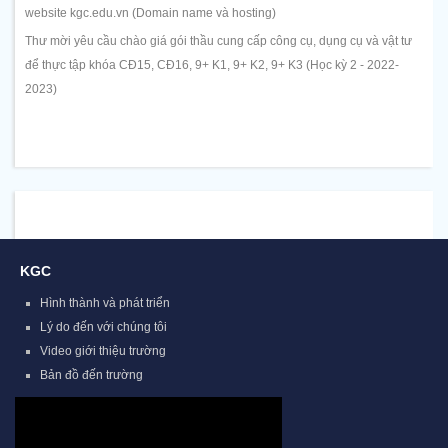
website kgc.edu.vn (Domain name và hosting)
Thư mời yêu cầu chào giá gói thầu cung cấp công cụ, dụng cụ và vật tư
để thực tập khóa CĐ15, CĐ16, 9+ K1, 9+ K2, 9+ K3 (Học kỳ 2 - 2022-
2023)
KGC
Hình thành và phát triển
Lý do đến với chúng tôi
Video giới thiệu trường
Bản đồ đến trường