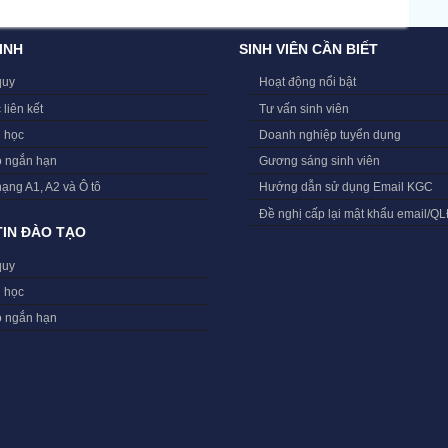
INH
SINH VIÊN CẦN BIẾT
quy
Hoạt động nổi bật
 liên kết
Tư vấn sinh viên
i học
Doanh nghiệp tuyển dụng
o ngắn hạn
Gương sáng sinh viên
hạng A1, A2 và Ô tô
Hướng dẫn sử dụng Email KGC
Đề nghị cấp lại mật khẩu email/Q
IN ĐÀO TẠO
quy
i học
o ngắn hạn