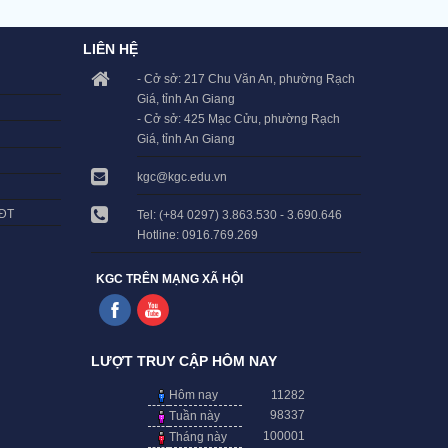
LIÊN HỆ
- Cở sở: 217 Chu Văn An, phường Rạch
Giá, tỉnh An Giang
- Cở sở: 425 Mạc Cửu, phường Rạch
Giá, tỉnh An Giang
kgc@kgc.edu.vn
LĐT
Tel: (+84 0297) 3.863.530 - 3.690.646
Hotline: 0916.769.269
KGC TRÊN MẠNG XÃ HỘI
LƯỢT TRUY CẬP HÔM NAY
Hôm nay
11282
98337
Tuần này
100001
Tháng này