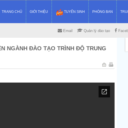
TRANG CHỦ
GIỚI THIỆU
TUYỂN SINH
PHÒNG BAN
TRU
Email
Quản lý đào tạo
Face
ÊN NGÀNH ĐÀO TẠO TRÌNH ĐỘ TRUNG