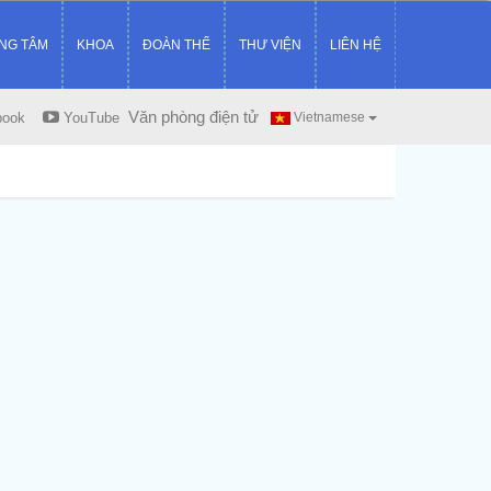
NG TÂM
KHOA
ĐOÀN THỂ
THƯ VIỆN
LIÊN HỆ
Văn phòng điện tử
book
YouTube
Vietnamese