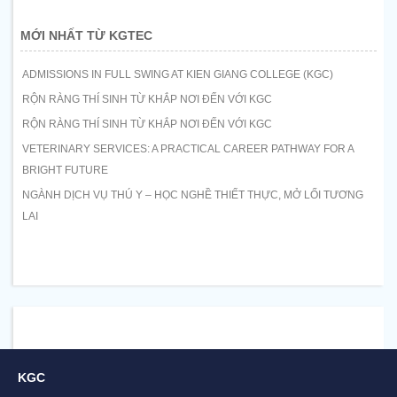
MỚI NHẤT TỪ KGTEC
ADMISSIONS IN FULL SWING AT KIEN GIANG COLLEGE (KGC)
RỘN RÀNG THÍ SINH TỪ KHẮP NƠI ĐẾN VỚI KGC
RỘN RÀNG THÍ SINH TỪ KHẮP NƠI ĐẾN VỚI KGC
VETERINARY SERVICES: A PRACTICAL CAREER PATHWAY FOR A
BRIGHT FUTURE
NGÀNH DỊCH VỤ THÚ Y – HỌC NGHỀ THIẾT THỰC, MỞ LỐI TƯƠNG
LAI
KGC