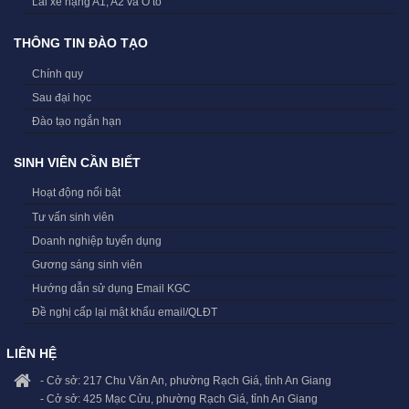
Lái xe hạng A1, A2 và Ô tô
THÔNG TIN ĐÀO TẠO
Chính quy
Sau đại học
Đào tạo ngắn hạn
SINH VIÊN CẦN BIẾT
Hoạt động nổi bật
Tư vấn sinh viên
Doanh nghiệp tuyển dụng
Gương sáng sinh viên
Hướng dẫn sử dụng Email KGC
Đề nghị cấp lại mật khẩu email/QLĐT
LIÊN HỆ
- Cở sở: 217 Chu Văn An, phường Rạch Giá, tỉnh An Giang
- Cở sở: 425 Mạc Cửu, phường Rạch Giá, tỉnh An Giang