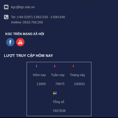
kgc@kgc.edu.vn
Tel: (+84 0297) 3.863.530 - 3.690.646
Hotline: 0916.769.269
KGC TRÊN MẠNG XÃ HỘI
LƯỢT TRUY CẬP HÔM NAY
Hôm nay
Tuần này
Tháng này
13065
78975
100001
Tổng số
7807838