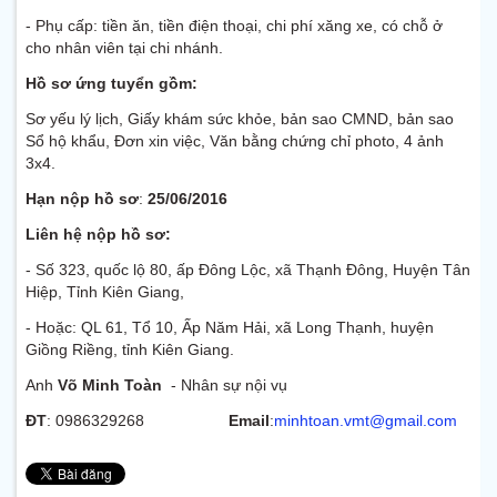
- Phụ cấp: tiền ăn, tiền điện thoại, chi phí xăng xe, có chỗ ở
cho nhân viên tại chi nhánh.
Hồ sơ ứng tuyển gồm:
Sơ yếu lý lịch, Giấy khám sức khỏe, bản sao CMND, bản sao
Sổ hộ khẩu, Đơn xin việc, Văn bằng chứng chỉ photo, 4 ảnh
3x4.
Hạn nộp hồ sơ
:
25/06/2016
Liên hệ nộp hồ sơ:
- Số 323, quốc lộ 80, ấp Đông Lộc, xã Thạnh Đông, Huyện Tân
Hiệp, Tỉnh Kiên Giang,
- Hoặc: QL 61, Tổ 10, Ấp Năm Hải, xã Long Thạnh, huyện
Giồng Riềng, tỉnh Kiên Giang.
Anh
Võ Minh Toàn
- Nhân sự nội vụ
Đ
T
: 0986329268
E
mail
:
minhtoan.vmt@gmail.com