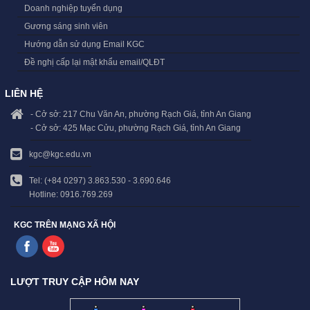
Doanh nghiệp tuyển dụng
Gương sáng sinh viên
Hướng dẫn sử dụng Email KGC
Đề nghị cấp lại mật khẩu email/QLĐT
LIÊN HỆ
- Cở sở: 217 Chu Văn An, phường Rạch Giá, tỉnh An Giang
- Cở sở: 425 Mạc Cửu, phường Rạch Giá, tỉnh An Giang
kgc@kgc.edu.vn
Tel: (+84 0297) 3.863.530 - 3.690.646
Hotline: 0916.769.269
KGC TRÊN MẠNG XÃ HỘI
LƯỢT TRUY CẬP HÔM NAY