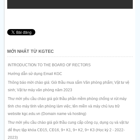
MỚI NHẤT TỪ KGTEC
INTRODUCTION TO THE BOARD OF RECTORS
Hướng dẫn sử dụng Email KGC
Thông báo mời chào giá: Gói thầu mua sắm Văn phòng phẩm; Vật tư vệ
sinh; Vật tư máy văn phòng năm 2023
Thư mời yêu cầu chào giá gói thầu phần mềm phòng chống vi rút máy
tính cho máy tính văn phòng làm việc; tên miền và máy chủ lưu trữ
website kgc.edu.vn (Domain name và hosting)
Thư mời yêu cầu chào giá gói thầu cung cấp công cụ, dụng cụ và vật tư
để thực tập khóa CĐ15, CĐ16, 9+ K1, 9+ K2, 9+ K3 (Học kỳ 2 - 2022-
2023)