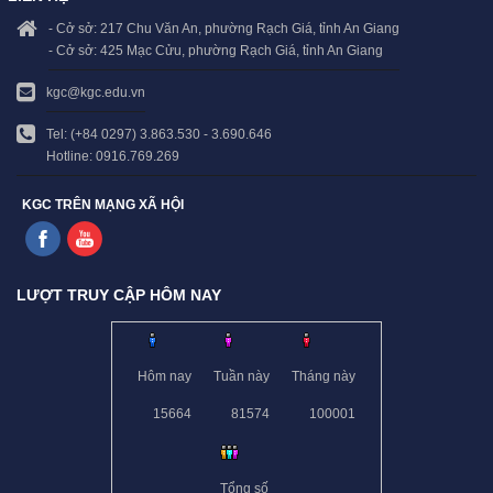
- Cở sở: 217 Chu Văn An, phường Rạch Giá, tỉnh An Giang
- Cở sở: 425 Mạc Cửu, phường Rạch Giá, tỉnh An Giang
kgc@kgc.edu.vn
Tel: (+84 0297) 3.863.530 - 3.690.646
Hotline: 0916.769.269
KGC TRÊN MẠNG XÃ HỘI
LƯỢT TRUY CẬP HÔM NAY
Hôm nay
Tuần này
Tháng này
15664
81574
100001
Tổng số