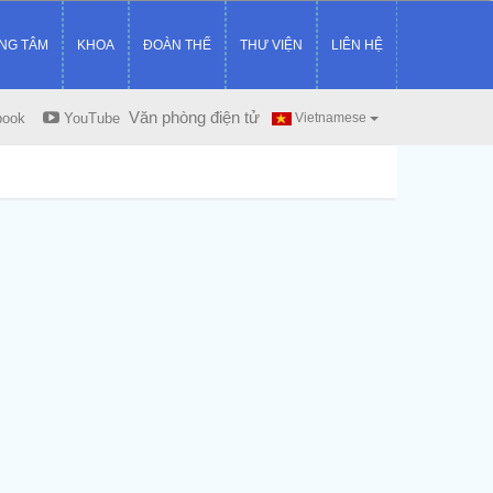
NG TÂM
KHOA
ĐOÀN THỂ
THƯ VIỆN
LIÊN HỆ
Văn phòng điện tử
book
YouTube
Vietnamese