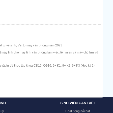
t tư vệ sinh; Vật tư máy văn phòng năm 2023
máy tính cho máy tính văn phòng làm việc; tên miền và máy chủ lưu trữ
 vật tư để thực tập khóa CĐ15, CĐ16, 9+ K1, 9+ K2, 9+ K3 (Học kỳ 2 -
INH
SINH VIÊN CẦN BIẾT
quy
Hoạt động nổi bật