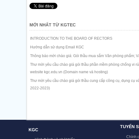
MỚI NHẤT TỪ KGTEC
INTRODUCTION TO THE BOARD OF RECTORS
Hướng dẫn sử dụng Email KGC
Thông báo mời chào giá: Gói thầu mua sắm Văn phòng phẩm; Vậ
Thư mời yêu cầu chào giá gói thầu phần mềm phòng chống vi rút 
website kgc.edu.vn (Domain name và hosting)
Thư mời yêu cầu chào giá gói thầu cung cấp công cụ, dụng cụ và
2022-2023)
TUYỂN S
KGC
Chính 