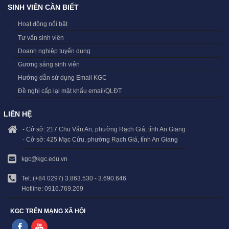
SINH VIÊN CẦN BIẾT
Hoạt động nổi bật
Tư vấn sinh viên
Doanh nghiệp tuyển dụng
Gương sáng sinh viên
Hướng dẫn sử dụng Email KGC
Đề nghị cấp lại mật khẩu email/QLĐT
LIÊN HỆ
- Cở sở: 217 Chu Văn An, phường Rạch Giá, tỉnh An Giang
- Cở sở: 425 Mạc Cửu, phường Rạch Giá, tỉnh An Giang
kgc@kgc.edu.vn
Tel: (+84 0297) 3.863.530 - 3.690.646
Hotline: 0916.769.269
KGC TRÊN MẠNG XÃ HỘI