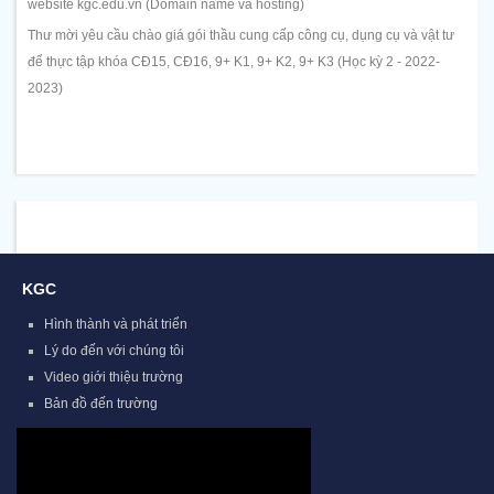
website kgc.edu.vn (Domain name và hosting)
Thư mời yêu cầu chào giá gói thầu cung cấp công cụ, dụng cụ và vật tư
để thực tập khóa CĐ15, CĐ16, 9+ K1, 9+ K2, 9+ K3 (Học kỳ 2 - 2022-
2023)
KGC
Hình thành và phát triển
Lý do đến với chúng tôi
Video giới thiệu trường
Bản đồ đến trường