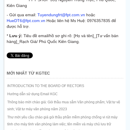
Kiên Giang
- Gửi qua email:
Tuyendungfrt@fpt.com.vn
hoặc
HueDT6@fpt.com.vn
Hoặc liên hệ Ms Huệ: 0976357835 để
được hỗ trợ.
*
Lưu ý:
Tiêu đề email/hồ sơ ghi rõ: [Họ và tên]_[Tư vấn bán
hàng]_Rạch Giá/ Phú Quốc Kiên Giang.
MỚI NHẤT TỪ KGTEC
INTRODUCTION TO THE BOARD OF RECTORS
Hướng dẫn sử dụng Email KGC
Thông báo mời chào giá: Gói thầu mua sắm Văn phòng phẩm; Vật tư vệ
sinh; Vật tư máy văn phòng năm 2023
Thư mời yêu cầu chào giá gói thầu phần mềm phòng chống vi rút máy
tính cho máy tính văn phòng làm việc; tên miền và máy chủ lưu trữ