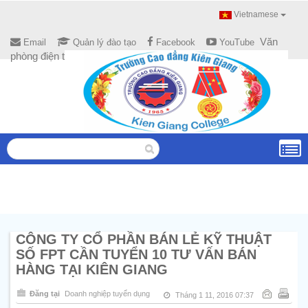
Vietnamese
Văn
Email
Quản lý đào tạo
Facebook
YouTube
phòng điện tử
CÔNG TY CỔ PHẦN BÁN LẺ KỸ THUẬT
SỐ FPT CẦN TUYỂN 10 TƯ VẤN BÁN
HÀNG TẠI KIÊN GIANG
Đăng tại
Doanh nghiệp tuyển dụng
Tháng 1 11, 2016 07:37