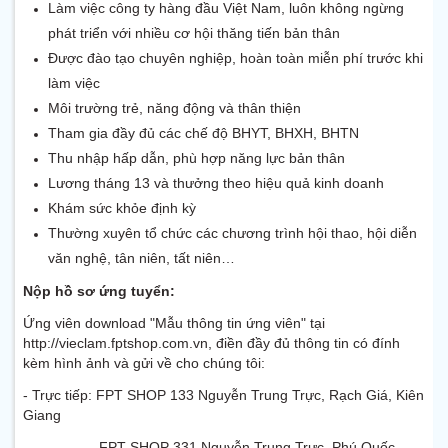
Làm việc công ty hàng đầu Việt Nam, luôn không ngừng
phát triển với nhiều cơ hội thăng tiến bản thân
Được đào tạo chuyên nghiệp, hoàn toàn miễn phí trước khi
làm việc
Môi trường trẻ, năng động và thân thiện
Tham gia đầy đủ các chế độ BHYT, BHXH, BHTN
Thu nhập hấp dẫn, phù hợp năng lực bản thân
Lương tháng 13 và thưởng theo hiệu quả kinh doanh
Khám sức khỏe định kỳ
Thường xuyên tổ chức các chương trình hội thao, hội diễn
văn nghệ, tân niên, tất niên…
Nộp hồ sơ ứng tuyển:
Ứng viên download "Mẫu thông tin ứng viên" tại
http://vieclam.fptshop.com.vn, điền đầy đủ thông tin có đính
kèm hình ảnh và gửi về cho chúng tôi:
- Trực tiếp: FPT SHOP 133 Nguyễn Trung Trực, Rạch Giá, Kiên
Giang
FPT SHOP 331 Nguyễn Trung Trực, Phú Quốc,