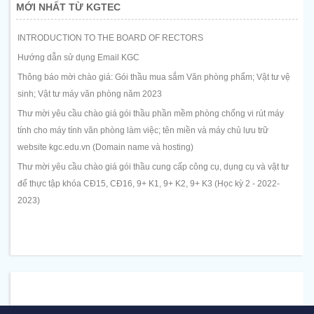
MỚI NHẤT TỪ KGTEC
INTRODUCTION TO THE BOARD OF RECTORS
Hướng dẫn sử dụng Email KGC
Thông báo mời chào giá: Gói thầu mua sắm Văn phòng phẩm; Vật tư vệ
sinh; Vật tư máy văn phòng năm 2023
Thư mời yêu cầu chào giá gói thầu phần mềm phòng chống vi rút máy
tính cho máy tính văn phòng làm việc; tên miền và máy chủ lưu trữ
website kgc.edu.vn (Domain name và hosting)
Thư mời yêu cầu chào giá gói thầu cung cấp công cụ, dụng cụ và vật tư
để thực tập khóa CĐ15, CĐ16, 9+ K1, 9+ K2, 9+ K3 (Học kỳ 2 - 2022-
2023)