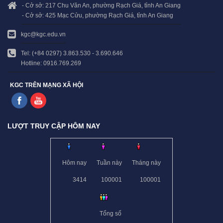
- Cở sở: 217 Chu Văn An, phường Rạch Giá, tỉnh An Giang
- Cở sở: 425 Mạc Cửu, phường Rạch Giá, tỉnh An Giang
kgc@kgc.edu.vn
Tel: (+84 0297) 3.863.530 - 3.690.646
Hotline: 0916.769.269
KGC TRÊN MẠNG XÃ HỘI
LƯỢT TRUY CẬP HÔM NAY
Hôm nay
Tuần này
Tháng này
3414
100001
100001
Tổng số