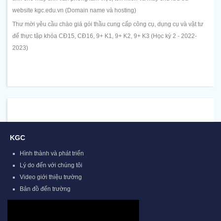
website kgc.edu.vn (Domain name và hosting)
Thư mời yêu cầu chào giá gói thầu cung cấp công cụ, dụng cụ và vật tư
để thực tập khóa CĐ15, CĐ16, 9+ K1, 9+ K2, 9+ K3 (Học kỳ 2 - 2022-
2023)
KGC
Hình thành và phát triển
Lý do đến với chúng tôi
Video giới thiệu trường
Bản đồ đến trường