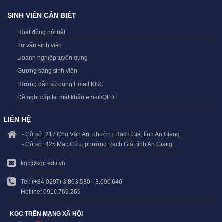
SINH VIÊN CẦN BIẾT
Hoạt động nổi bật
Tư vấn sinh viên
Doanh nghiệp tuyển dụng
Gương sáng sinh viên
Hướng dẫn sử dụng Email KGC
Đề nghị cấp lại mật khẩu email/QLĐT
LIÊN HỆ
- Cở sở: 217 Chu Văn An, phường Rạch Giá, tỉnh An Giang
- Cở sở: 425 Mạc Cửu, phường Rạch Giá, tỉnh An Giang
kgc@kgc.edu.vn
Tel: (+84 0297) 3.863.530 - 3.690.646
Hotline: 0916.769.269
KGC TRÊN MẠNG XÃ HỘI