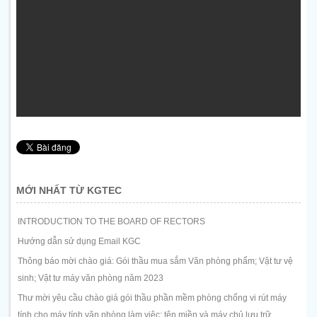
MỚI NHẤT TỪ KGTEC
INTRODUCTION TO THE BOARD OF RECTORS
Hướng dẫn sử dụng Email KGC
Thông báo mời chào giá: Gói thầu mua sắm Văn phòng phẩm; Vật tư vệ
sinh; Vật tư máy văn phòng năm 2023
Thư mời yêu cầu chào giá gói thầu phần mềm phòng chống vi rút máy
tính cho máy tính văn phòng làm việc; tên miền và máy chủ lưu trữ