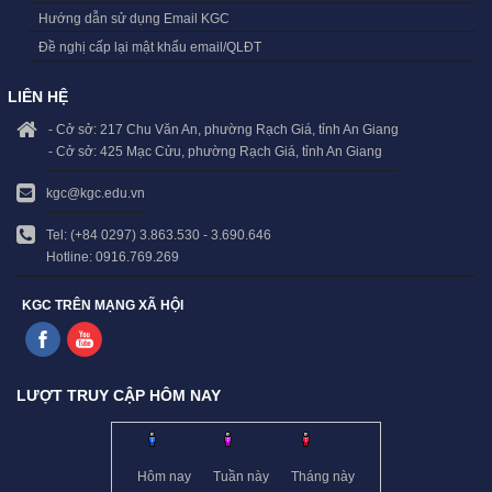
Hướng dẫn sử dụng Email KGC
Đề nghị cấp lại mật khẩu email/QLĐT
LIÊN HỆ
- Cở sở: 217 Chu Văn An, phường Rạch Giá, tỉnh An Giang
- Cở sở: 425 Mạc Cửu, phường Rạch Giá, tỉnh An Giang
kgc@kgc.edu.vn
Tel: (+84 0297) 3.863.530 - 3.690.646
Hotline: 0916.769.269
KGC TRÊN MẠNG XÃ HỘI
LƯỢT TRUY CẬP HÔM NAY
Hôm nay
Tuần này
Tháng này