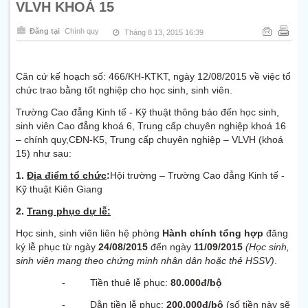
VLVH KHOÁ 15
Đăng tại
Chính quy
Tháng 8 13, 2015 16:39
Căn cứ kế hoạch số: 466/KH-KTKT, ngày 12/08/2015 về việc tổ
chức trao bằng tốt nghiệp cho học sinh, sinh viên.
Trường Cao đẳng Kinh tế - Kỹ thuật thông báo đến học sinh,
sinh viên Cao đẳng khoá 6, Trung cấp chuyên nghiệp khoá 16
– chính quy,CĐN-K5, Trung cấp chuyên nghiệp – VLVH (khoá
15) như sau:
1.
Địa điểm tổ chức
:
Hội trường – Trường Cao đẳng Kinh tế -
Kỹ thuật Kiên Giang
2.
Trang phục dự lễ:
Học sinh, sinh viên liên hệ phòng
Hành chính tổng hợp
đăng
ký lễ phục từ ngày
24/08/2015
đến ngày
11/09/2015
(Học sinh,
sinh viên mang theo chứng minh nhân dân hoặc thẻ HSSV)
.
- Tiền thuê lễ phục:
80.000đ/bộ
- Dằn tiền lễ phục:
200.000đ/bộ
(số tiền này sẽ