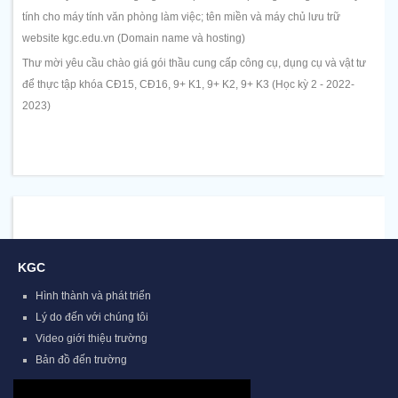
tính cho máy tính văn phòng làm việc; tên miền và máy chủ lưu trữ
website kgc.edu.vn (Domain name và hosting)
Thư mời yêu cầu chào giá gói thầu cung cấp công cụ, dụng cụ và vật tư
để thực tập khóa CĐ15, CĐ16, 9+ K1, 9+ K2, 9+ K3 (Học kỳ 2 - 2022-
2023)
KGC
Hình thành và phát triển
Lý do đến với chúng tôi
Video giới thiệu trường
Bản đồ đến trường