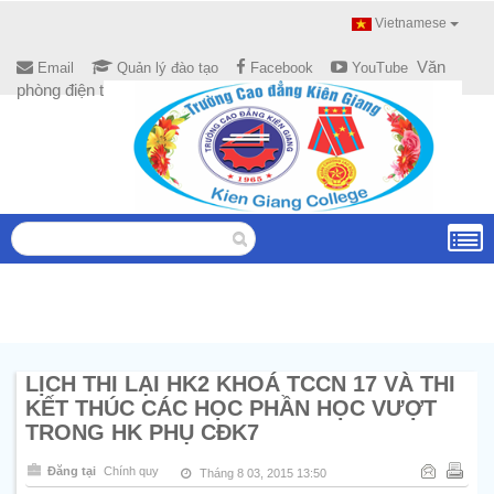
Vietnamese
Văn
Email
Quản lý đào tạo
Facebook
YouTube
phòng điện tử
LỊCH THI LẠI HK2 KHOÁ TCCN 17 VÀ THI
KẾT THÚC CÁC HỌC PHẦN HỌC VƯỢT
TRONG HK PHỤ CĐK7
Đăng tại
Chính quy
Tháng 8 03, 2015 13:50