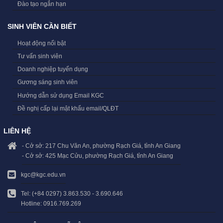
Đào tạo ngắn hạn
SINH VIÊN CẦN BIẾT
Hoạt động nổi bật
Tư vấn sinh viên
Doanh nghiệp tuyển dụng
Gương sáng sinh viên
Hướng dẫn sử dụng Email KGC
Đề nghị cấp lại mật khẩu email/QLĐT
LIÊN HỆ
- Cở sở: 217 Chu Văn An, phường Rạch Giá, tỉnh An Giang
- Cở sở: 425 Mạc Cửu, phường Rạch Giá, tỉnh An Giang
kgc@kgc.edu.vn
Tel: (+84 0297) 3.863.530 - 3.690.646
Hotline: 0916.769.269