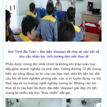
Anh Trịnh Bá Tuân – Đại diện Vinpearl đã chia sẻ sâu sắc về
nhu cầu nhân lực, môi trường làm việc thực tế
Phần được mong đợi nhất chính là không khí thảo luận trực
tiếp giữa doanh nghiệp và sinh viên. Giảng đường 12 đã chứng
kiến sự năng động, tự tin của các bạn sinh viên khi liên tục đặt
câu hỏi về kinh nghiệm phỏng vấn, các vị trí tuyển dụng, cơ hội
thực tập và xu hướng nghề nghiệp tương lai. Những câu hỏi
thực tế từ các bạn đã được đại diện Vinpearl giải đáp chi tiết,
mang lại nhiều bài học "thực chiến" đắt giá.