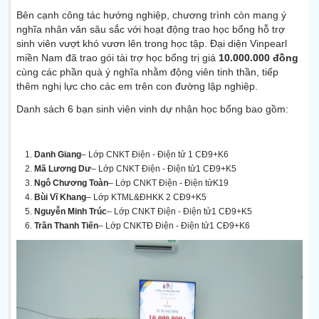
Bên cạnh công tác hướng nghiệp, chương trình còn mang ý
nghĩa nhân văn sâu sắc với hoạt động trao học bổng hỗ trợ
sinh viên vượt khó vươn lên trong học tập. Đại diện Vinpearl
miền Nam đã trao gói tài trợ học bổng trị giá
10.000.000 đồng
cùng các phần quà ý nghĩa nhằm động viên tinh thần, tiếp
thêm nghị lực cho các em trên con đường lập nghiệp.
Danh sách 6 bạn sinh viên vinh dự nhận học bổng bao gồm:
Danh Giang
– Lớp CNKT Điện - Điện tử 1 CĐ9+K6
Mã Lương Dư
– Lớp CNKT Điện - Điện tử1 CĐ9+K5
Ngô Chương Toàn
– Lớp CNKT Điện - Điện tửK19
Bùi Vĩ Khang
– Lớp KTML&ĐHKK 2 CĐ9+K5
Nguyễn Minh Trúc
– Lớp CNKT Điện - Điện tử1 CĐ9+K5
Trần Thanh Tiến
– Lớp CNKTĐ Điện - Điện tử1 CĐ9+K6