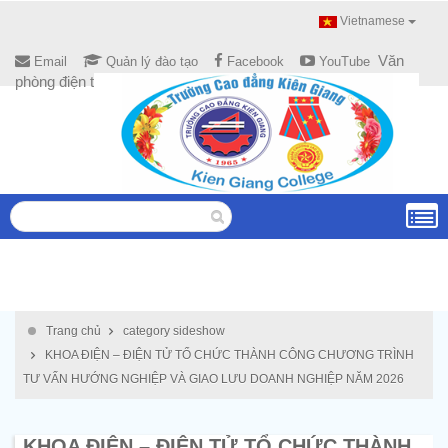
Vietnamese
Văn
Email
Quản lý đào tạo
Facebook
YouTube
phòng điện tử
Trang chủ
category sideshow
KHOA ĐIỆN – ĐIỆN TỬ TỔ CHỨC THÀNH CÔNG CHƯƠNG TRÌNH
TƯ VẤN HƯỚNG NGHIỆP VÀ GIAO LƯU DOANH NGHIỆP NĂM 2026
KHOA ĐIỆN – ĐIỆN TỬ TỔ CHỨC THÀNH