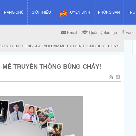
TRANG CHỦ
GIỚI THIỆU
TUYỂN SINH
PHÒNG BAN
TRU
Email
Quản lý đào tạo
Face
B TRUYỀN THÔNG KGC: NƠI ĐAM MÊ TRUYỀN THÔNG BÙNG CHÁY!
M MÊ TRUYỀN THÔNG BÙNG CHÁY!