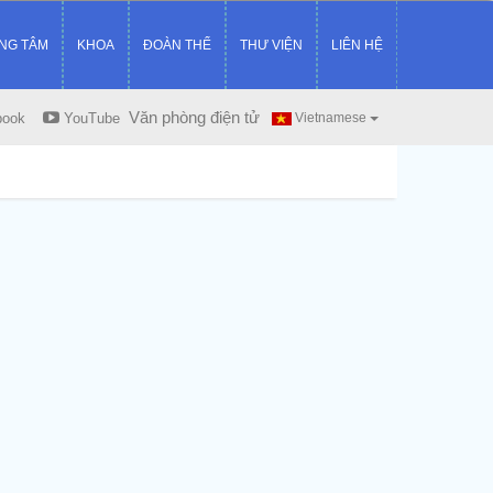
NG TÂM
KHOA
ĐOÀN THỂ
THƯ VIỆN
LIÊN HỆ
Văn phòng điện tử
book
YouTube
Vietnamese