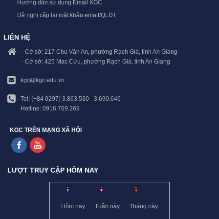
Hướng dẫn sử dụng Email KGC
Đề nghị cấp lại mật khẩu email/QLĐT
LIÊN HỆ
- Cở sở: 217 Chu Văn An, phường Rạch Giá, tỉnh An Giang
- Cở sở: 425 Mạc Cửu, phường Rạch Giá, tỉnh An Giang
kgc@kgc.edu.vn
Tel: (+84 0297) 3.863.530 - 3.690.646
Hotline: 0916.769.269
KGC TRÊN MẠNG XÃ HỘI
LƯỢT TRUY CẬP HÔM NAY
Hôm nay
Tuần này
Tháng này