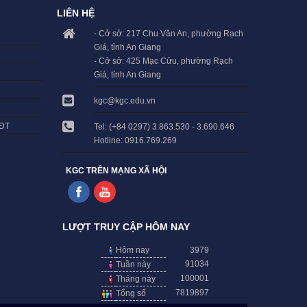
LIÊN HỆ
- Cở sở: 217 Chu Văn An, phường Rạch
Giá, tỉnh An Giang
- Cở sở: 425 Mạc Cửu, phường Rạch
Giá, tỉnh An Giang
kgc@kgc.edu.vn
LĐT
Tel: (+84 0297) 3.863.530 - 3.690.646
Hotline: 0916.769.269
KGC TRÊN MẠNG XÃ HỘI
LƯỢT TRUY CẬP HÔM NAY
Hôm nay
3979
91034
Tuần này
100001
Tháng này
7819897
Tổng số