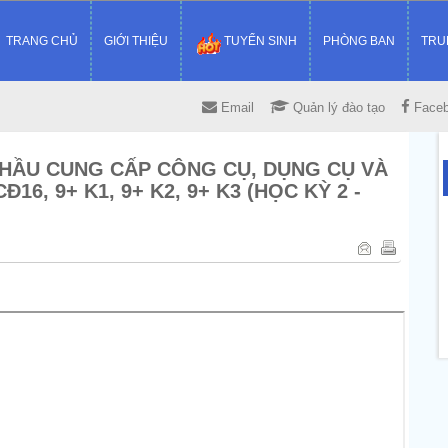
TRANG CHỦ
GIỚI THIỆU
TUYỂN SINH
PHÒNG BAN
TRU
Email
Quản lý đào tạo
Face
THẦU CUNG CẤP CÔNG CỤ, DỤNG CỤ VÀ
6, 9+ K1, 9+ K2, 9+ K3 (HỌC KỲ 2 -