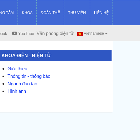
NG TÂM
KHOA
ĐOÀN THỂ
THƯ VIỆN
LIÊN HỆ
Văn phòng điện tử
book
YouTube
Vietnamese
KHOA ĐIỆN - ĐIỆN TỬ
Giới thiệu
Thông tin - thông báo
Ngành đào tạo
Hình ảnh