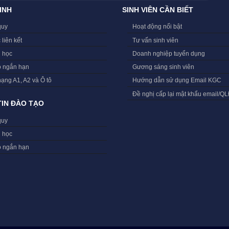
INH
SINH VIÊN CẦN BIẾT
quy
Hoạt động nổi bật
 liên kết
Tư vấn sinh viên
i học
Doanh nghiệp tuyển dụng
o ngắn hạn
Gương sáng sinh viên
hạng A1, A2 và Ô tô
Hướng dẫn sử dụng Email KGC
Đề nghị cấp lại mật khẩu email/Q
IN ĐÀO TẠO
quy
i học
o ngắn hạn