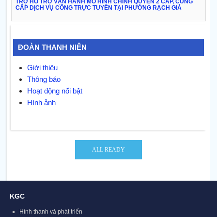
TRỢ HỖ TRỢ VẬN HÀNH MÔ HÌNH CHÍNH QUYỀN 2 CẤP, CUNG
CẤP DỊCH VỤ CÔNG TRỰC TUYẾN TẠI PHƯỜNG RẠCH GIÁ
ĐOÀN THANH NIÊN
Giới thiệu
Thông báo
Hoạt động nổi bật
Hình ảnh
KGC
Hình thành và phát triển