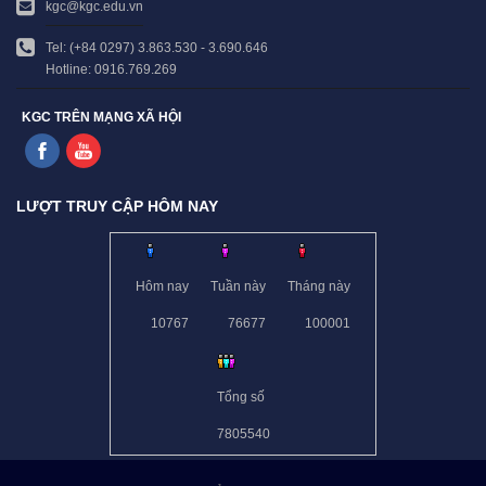
kgc@kgc.edu.vn
Tel: (+84 0297) 3.863.530 - 3.690.646
Hotline: 0916.769.269
KGC TRÊN MẠNG XÃ HỘI
LƯỢT TRUY CẬP HÔM NAY
Hôm nay
Tuần này
Tháng này
10767
76677
100001
Tổng số
7805540