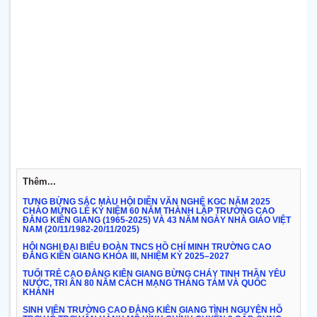
Thêm...
TƯNG BỪNG SẮC MÀU HỘI DIỄN VĂN NGHỆ KGC NĂM 2025
CHÀO MỪNG LỄ KỶ NIỆM 60 NĂM THÀNH LẬP TRƯỜNG CAO
ĐẲNG KIÊN GIANG (1965-2025) VÀ 43 NĂM NGÀY NHÀ GIÁO VIỆT
NAM (20/11/1982-20/11/2025)
HỘI NGHỊ ĐẠI BIỂU ĐOÀN TNCS HỒ CHÍ MINH TRƯỜNG CAO
ĐẲNG KIÊN GIANG KHÓA III, NHIỆM KỲ 2025–2027
TUỔI TRẺ CAO ĐẲNG KIÊN GIANG BỪNG CHÁY TINH THẦN YÊU
NƯỚC, TRI ÂN 80 NĂM CÁCH MẠNG THÁNG TÁM VÀ QUỐC
KHÁNH
SINH VIÊN TRƯỜNG CAO ĐẲNG KIÊN GIANG TÌNH NGUYỆN HỖ