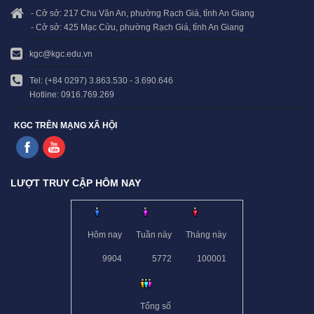
- Cở sở: 217 Chu Văn An, phường Rạch Giá, tỉnh An Giang
- Cở sở: 425 Mạc Cửu, phường Rạch Giá, tỉnh An Giang
kgc@kgc.edu.vn
Tel: (+84 0297) 3.863.530 - 3.690.646
Hotline: 0916.769.269
KGC TRÊN MẠNG XÃ HỘI
LƯỢT TRUY CẬP HÔM NAY
Hôm nay
Tuần này
Tháng này
9904
5772
100001
Tổng số