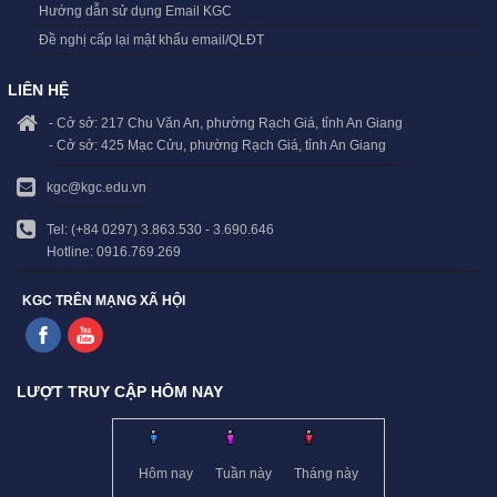
Hướng dẫn sử dụng Email KGC
Đề nghị cấp lại mật khẩu email/QLĐT
LIÊN HỆ
- Cở sở: 217 Chu Văn An, phường Rạch Giá, tỉnh An Giang
- Cở sở: 425 Mạc Cửu, phường Rạch Giá, tỉnh An Giang
kgc@kgc.edu.vn
Tel: (+84 0297) 3.863.530 - 3.690.646
Hotline: 0916.769.269
KGC TRÊN MẠNG XÃ HỘI
LƯỢT TRUY CẬP HÔM NAY
Hôm nay
Tuần này
Tháng này