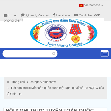
Vietnamese
Văn
Email
Quản lý đào tạo
Facebook
YouTube
phòng điện tử
Trang chủ
category sideshow
Hội nghị trực tuyến toàn quốc quán triệt Nghị quyết số 10-NQ/TW của
Bộ Chính trị
HỘI NGHỊ TRỰC TUYẾN TOÀN QUỐC